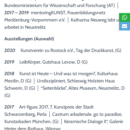
Bundesministerium für Wissenschaft und Forschung (AT) │
2017 – 2019
mentoringKUNST, Frauenbildungsnetz
Mecklenburg-Vorpommern e.V. │ Katharina Neuweg lebt und
arbeitet in Neustrelitz
Ausstellungen (Auswahl)
2020
Kunstverein zu Rostock e.V., Tag der Druckkunst, (G)
2019
LeibKörper, Gutshaus Lexow, D (G)
2018
Kunst ist Heute – Und was ist morgen?, Kulturhaus
Mestlin, D (G) │ Undiszipliniert, Schleswig Holstein Haus
Schwerin, D (G) │ “Seitenblicke”, Altes Museum, Neustrelitz, D
(G)
2017
Art-figura 2017, 7. Kunstpreis der Stadt
Schwarzenberg, Perla │ Castrum arkadenale. go to paradise,
Kunstarkaden München, (G) │ Keramische Dialoge II“, Galerie
Hinter dem Rathaus, Wismar