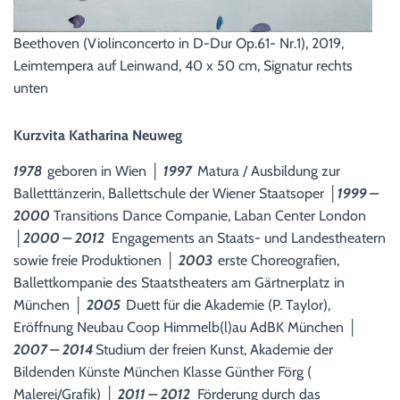
Beethoven (Violinconcerto in D-Dur Op.61- Nr.1), 2019,
Leimtempera auf Leinwand, 40 x 50 cm, Signatur rechts
unten
Kurzvita Katharina Neuweg
1978
geboren in Wien │
1997
Matura / Ausbildung zur
Balletttänzerin, Ballettschule der Wiener Staatsoper │
1999 –
2000
Transitions Dance Companie, Laban Center London
│
2000 – 2012
Engagements an Staats- und Landestheatern
sowie freie Produktionen │
2003
erste Choreografien,
Ballettkompanie des Staatstheaters am Gärtnerplatz in
München │
2005
Duett für die Akademie (P. Taylor),
Eröffnung Neubau Coop Himmelb(l)au AdBK München │
2007 – 2014
Studium der freien Kunst, Akademie der
Bildenden Künste München Klasse Günther Förg (
Malerei/Grafik) │
2011 – 2012
Förderung durch das