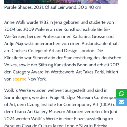
Purple Shades, 2021, Öl auf Leinwand, 30 x 40 cm
Anne Wölk wurde 1982 in Jena geboren und studierte von
2004 bis 2009 Malerei an der Kunsthochschule Berlin-
Weißensee, bei den Professorinnen Katharina Grosse und
Antje Majewski, unterbrochen von einen Auslandsaufenthalt
am Chelsea College of Art and Design, London. Die
Künstlerin war Stipendiatin der Studienstiftung des deutschen
Volkes, sowie der Stiftung Kunstfonds Bonn und erhielt 2013
den Category Award im Wettbewerb ‘Art Takes Paris’, initiiert
von
see.me
New York.
Wölk´s Werke wurden weltweit ausgestellt und sind in
Sammlungen, wie dem Proje 4L Elgiz Museum Contemporary
of Art, dem Czong Institute for Contemporary Art (CICA) und
dem Tirana Art Gallery Museum Albanien vertreten. Im Juni
2024 werden Wölk´s Werke in einer Einzelausstellung im
Museum Casa de Cultura Jaime Lobo e Silva in Ericeira