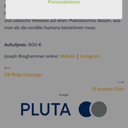
Personalisieren
Bedingungen befinden. Sie sind im privaten Kosmos des
Künstlers entstanden und klingen einfach als symbolische
und satirische Verweise auf einen Makrokosmos dessen, was
man als die conditio humana bezeichnen muss.
Aufrufpreis:
800 €
Joseph Broghammer online:
Website
│
Instagram
⟵
08 Philip Grözinger
⟶
10 Annette Girke
Anzeige: