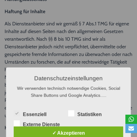
Haftung für Inhalte
Als Diensteanbieter sind wir gemäß § 7 Abs.1 TMG für eigene
Inhalte auf diesen Seiten nach den allgemeinen Gesetzen
verantwortlich. Nach §§ 8 bis 10 TMG sind wir als
Diensteanbieter jedoch nicht verpflichtet, übermittelte oder
gespeicherte fremde Informationen zu überwachen oder nach
Umständen zu forschen, die auf eine rechtswidrige Tätigkeit
hinweisen. Verpflichtungen zur Entfernung oder Sperrung der
Nutzung von Informationen nach den allgemeinen Gesetzen
Datenschutzeinstellungen
bleiben hiervon unberührt. Eine diesbezügliche Haftung ist
Wir verwenden technisch notwendige Cookies, Social
jedoch erst ab dem Zeitpunkt der Kenntnis einer konkreten
Share Buttons und Google Analytics.....
Rechtsverletzung möglich. Bei Bekanntwerden von
entsprechenden Rechtsverletzungen werden wir diese Inhalte
Essenziell
Statistiken
umgehend entfernen.
Externe Dienste
Haftung für Links
✓ Akzeptieren