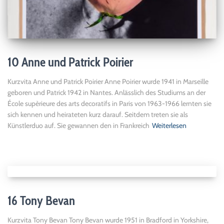
10 Anne und Patrick Poirier
Kurzvita Anne und Patrick Poirier Anne Poirier wurde 1941 in Marseille
geboren und Patrick 1942 in Nantes. Anlässlich des Studiums an der
École supèrieure des arts decoratifs in Paris von 1963-1966 lernten sie
sich kennen und heirateten kurz darauf. Seitdem treten sie als
Künstlerduo auf. Sie gewannen den in Frankreich
Weiterlesen
16 Tony Bevan
Kurzvita Tony Bevan Tony Bevan wurde 1951 in Bradford in Yorkshire,