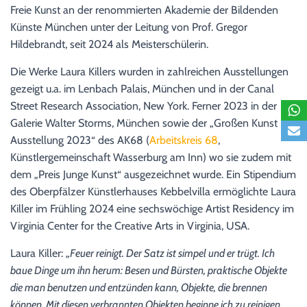
Freie Kunst an der renommierten Akademie der Bildenden
Künste München unter der Leitung von Prof. Gregor
Hildebrandt, seit 2024 als Meisterschülerin.
Die Werke Laura Killers wurden in zahlreichen Ausstellungen
gezeigt u.a. im Lenbach Palais, München und in der Canal
Street Research Association, New York. Ferner 2023 in der
Galerie Walter Storms, München sowie der „Großen Kunst
Ausstellung 2023“ des AK68 (
Arbeitskreis 68
,
Künstlergemeinschaft Wasserburg am Inn) wo sie zudem mit
dem „Preis Junge Kunst“ ausgezeichnet wurde. Ein Stipendium
des Oberpfälzer Künstlerhauses Kebbelvilla ermöglichte Laura
Killer im Frühling 2024 eine sechswöchige Artist Residency im
Virginia Center for the Creative Arts in Virginia, USA.
Laura Killer: „
Feuer reinigt. Der Satz ist simpel und er trügt. Ich
baue Dinge um ihn herum: Besen und Bürsten, praktische Objekte
die man benutzen und entzünden kann, Objekte, die brennen
können. Mit diesen verbrannten Objekten beginne ich zu reinigen