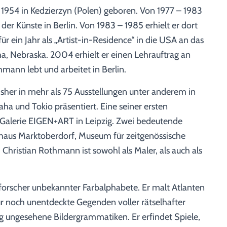
954 in Kedzierzyn (Polen) geboren. Von 1977 – 1983
der Künste in Berlin. Von 1983 – 1985 erhielt er dort
ür ein Jahr als „Artist-in-Residence“ in die USA an das
, Nebraska. 2004 erhielt er einen Lehrauftrag an
mann lebt und arbeitet in Berlin.
her in mehr als 75 Ausstellungen unter anderem in
ha und Tokio präsentiert. Eine seiner ersten
Galerie EIGEN+ART in Leipzig. Zwei bedeutende
rhaus Marktoberdorf, Museum für zeitgenössische
 Christian Rothmann ist sowohl als Maler, als auch als
forscher unbekannter Farbalphabete. Er malt Atlanten
ür noch unentdeckte Gegenden voller rätselhafter
ng ungesehene Bildergrammatiken. Er erfindet Spiele,